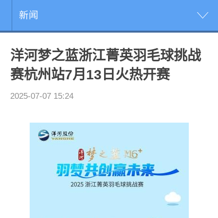
新闻
洋河梦之蓝浙江菁英羽毛球挑战
赛杭州站7月13日火热开赛
2025-07-07 15:24