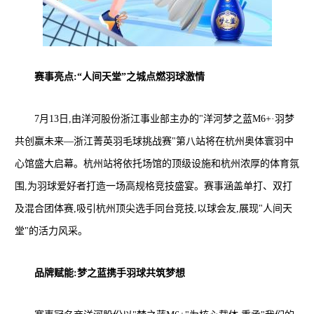
赛事亮点:“人间天堂”之城点燃羽球激情
7月13日,由洋河股份浙江事业部主办的"洋河梦之蓝M6+·羽梦
共创赢未来—浙江菁英羽毛球挑战赛"第八站将在杭州奥体寰羽中
心馆盛大启幕。杭州站将依托场馆的顶级设施和杭州浓厚的体育氛
围,为羽球爱好者打造一场高规格竞技盛宴。赛事涵盖单打、双打
及混合团体赛,吸引杭州顶尖选手同台竞技,以球会友,展现"人间天
堂"的活力风采。
品牌赋能:梦之蓝携手羽球共筑梦想